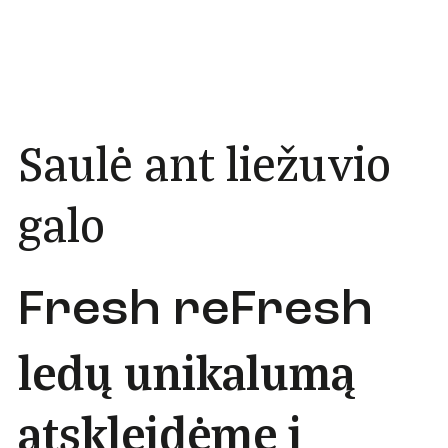
Saulė ant liežuvio
galo
Fresh reFresh
ledų unikalumą
atskleidėme į