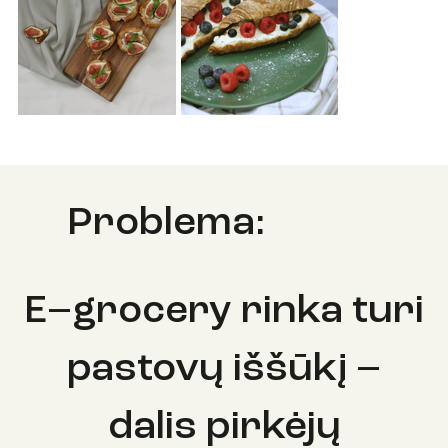
Iš
galerijos
Problema:
E–grocery rinka turi
pastovų iššūkį –
dalis pirkėjų