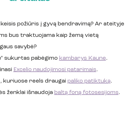
p keisis požiūris į gyvą bendravimą? Ar ateityje
ms bus traktuojama kaip žemą vietą 
gaus savybė?
e" sukurtas pabėgimo 
kambarys Kaune
.
inasi 
Excelio naudojimosi patarimais
.
, kuriuose reels draugai 
paliko patiktuką
.
ės ženklai išnaudoja 
baltą foną fotosesijoms
.