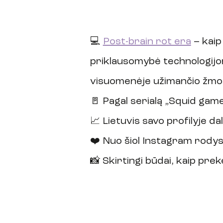
💻 
Post-brain rot era
 – kai
priklausomybė technologijo
visuomenėje užimančio žmo
🚪 Pagal serialą „Squid gam
📈 Lietuvis savo profilyje dal
❤️ Nuo šiol Instagram rodys
📸 Skirtingi būdai, kaip prek