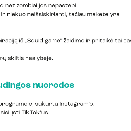
kad net zombiai jos nepastebi.
 ir niekuo neišsiskirianti, tačiau makete yra 
raciją iš „Squid game" žaidimo ir pritaikė tai sa
ų skiltis realybėje.
udingos nuorodos
programėlė, sukurta Instagram’o.
tsisiųsti TikTok’us.