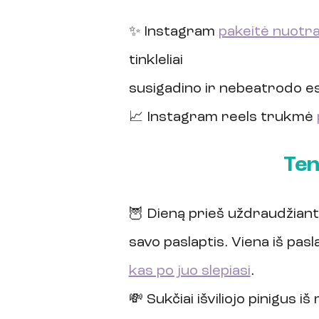
✨ Instagram 
pakeitė nuotr
tinkleliai
susigadino ir nebeatrodo es
📈 Instagram reels trukmė 
Ten
🦉 Dieną prieš uždraudžiant
savo paslaptis. Viena iš pasl
kas po juo slepiasi
.
💸 Sukčiai išviliojo pinigus i