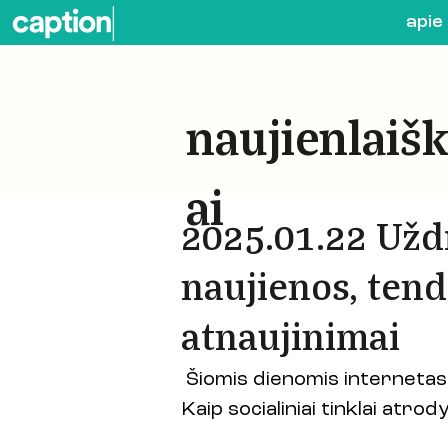
apie
naujienlaišk
ai
2025.01.22 Uždr
naujienos, tend
atnaujinimai
 Šiomis dienomis internetas
Kaip socialiniai tinklai atrod