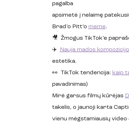
pagalba
apsimetė į nelaimę patekusi
Brad’o Pitt’o 
meme
.
🎥  Žmogus TikTok’e paprašė p
✈️  
Nauja mados kompozicijo
estetika.
👀  TikTok tendencija: 
kaip t
pavadinimas)
Mirė garsus filmų kūrėjas 
D
takelis, o jaunoji karta Capt
vienu mėgstamiausių video ap