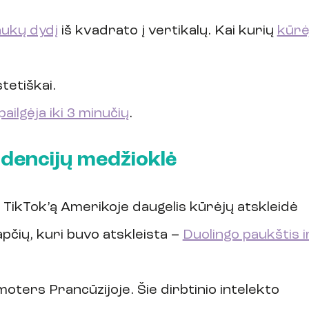
aukų dydį
 iš kvadrato į vertikalų. Kai kurių 
kūrė
tetiškai.
pailgėja iki 3 minučių
.
dencijų medžioklė
 TikTok’ą Amerikoje daugelis kūrėjų atskleidė 
apčių, kuri buvo atskleista – 
Duolingo paukštis i
š moters Prancūzijoje. Šie dirbtinio intelekto 