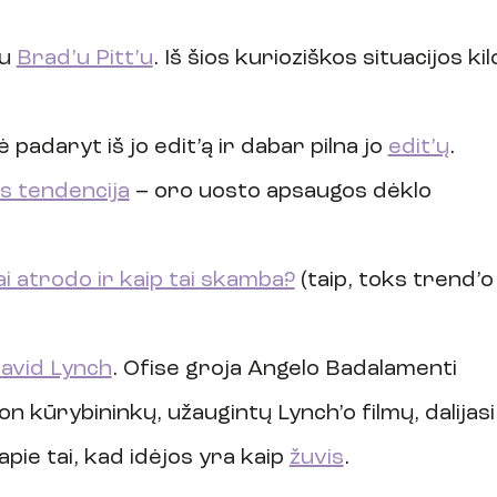
u 
Brad’u Pitt’u
. Iš šios kurioziškos situacijos kil
adaryt iš jo edit’ą ir dabar pilna jo 
edit’ų
.
s tendencija
 – oro uosto apsaugos dėklo 
ai atrodo ir kaip tai skamba?
 (taip, toks trend’o
avid Lynch
. Ofise groja Angelo Badalamenti 
ion kūrybininkų, užaugintų Lynch’o filmų, dalijasi
ie tai, kad idėjos yra kaip 
žuvis
.