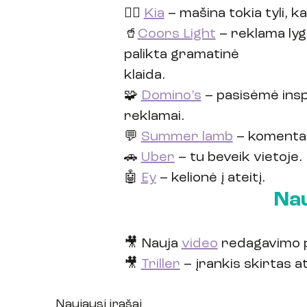
🧟‍♀️ 
Kia
 – mašina tokia tyli, 
🥤
Coors Light
 – reklama lyg
palikta gramatinė
klaida.
🧩 
Domino’s
 – pasisėmė inspi
reklamai.
💬 
Summer lamb
 – komentar
🚗 
Uber
 – tu beveik vietoje.
🤖 
Ey
 – kelionė į ateitį.
Na
🎥 Nauja 
video
 redagavimo 
🎥 
Triller
 – įrankis skirtas a
Naujausi įrašai