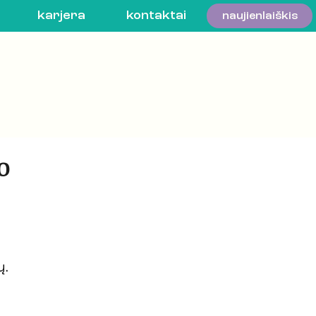
karjera
kontaktai
naujienlaiškis
o
. 