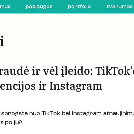
 mus
paslaugos
portfolio
tvarumas
i
audė ir vėl įleido: TikTok'
encijos ir Instagram
 sprogsta nuo TikTok bei Instagram atnaujinimų
ys po jų?