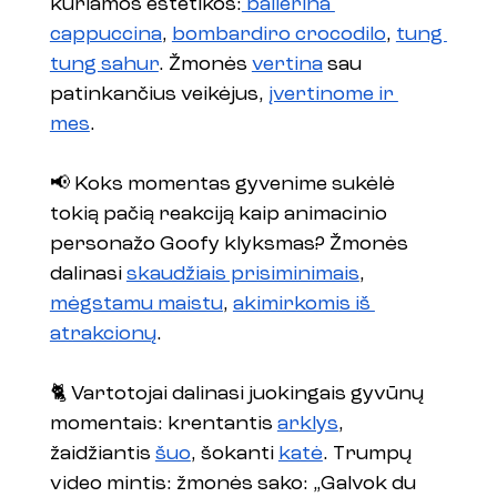
kuriamos estetikos:
 ballerina 
cappuccina
, 
bombardiro crocodilo
, 
tung 
tung sahur
. Žmonės 
vertina
 sau 
patinkančius veikėjus, 
įvertinome ir 
mes
. 
📢 Koks momentas gyvenime sukėlė 
tokią pačią reakciją kaip animacinio 
personažo Goofy klyksmas? Žmonės 
dalinasi 
skaudžiais prisiminimais
, 
mėgstamu maistu
, 
akimirkomis iš 
atrakcionų
. 
🐈 Vartotojai dalinasi juokingais gyvūnų 
momentais: krentantis 
arklys
, 
žaidžiantis 
šuo
, šokanti 
katė
. Trumpų 
video mintis: žmonės sako: „Galvok du 