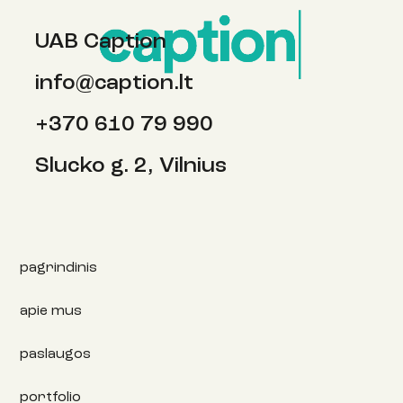
UAB Caption
info@caption.lt
Balandžio pirmosios pokštai, šokantis
+370 610 79 990
paukštis ir koks yra dirvožemio skonis?
Slucko g. 2, Vilnius
pagrindinis
apie mus
paslaugos
portfolio