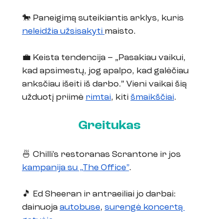
🐎 Paneigimą suteikiantis arklys, kuris 
neleidžia užsisakyti 
maisto.
💼 Keista tendencija – 
„
Pasakiau vaikui, 
kad apsimestų, jog apalpo, kad galėčiau 
anksčiau išeiti iš darbo.
”
 Vieni vaikai šią 
užduotį priimė 
rimtai
, kiti 
šmaikščiai
. 
Greitukas
🍜 Chilli's restoranas Scrantone ir jos 
kampanija su „The Office”
. 
🎵 Ed Sheeran ir antraeiliai jo darbai: 
dainuoja 
autobuse
, 
surengė koncertą 