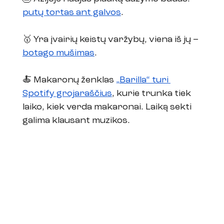
putų tortas ant galvos
.
🥇 Yra įvairių keistų varžybų, viena iš jų – 
botago mušimas
. 
🍝 Makaronų ženklas 
„Barilla“ turi 
Spotify grojaraščius
, kurie trunka tiek 
laiko, kiek verda makaronai. Laiką sekti 
galima klausant muzikos.