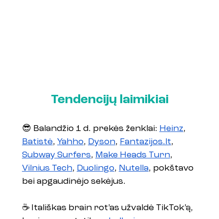
Tendencijų laimikiai
😎 Balandžio 1 d. prekės ženklai: 
Heinz
, 
Batistė
, 
Yahho
, 
Dyson
, 
Fantazijos.lt
, 
Subway Surfers
, 
Make Heads Turn
, 
Vilnius Tech
, 
Duolingo
, 
Nutella
, pokštavo 
bei apgaudinėjo sekėjus.
☕️ Itališkas brain rot’as užvaldė TikTok’ą, 