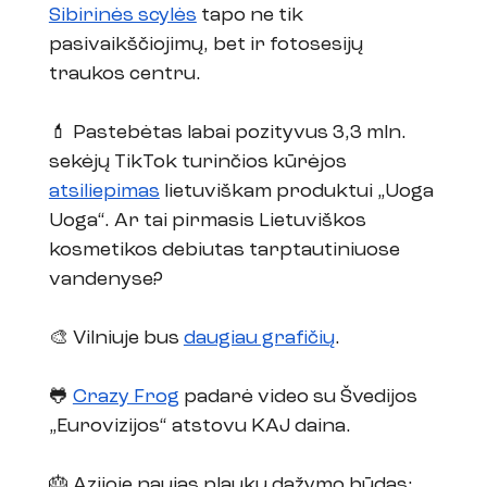
Sibirinės scylės
 tapo ne tik 
pasivaikščiojimų, bet ir fotosesijų 
traukos centru.
💄 Pastebėtas labai pozityvus 3,3 mln. 
sekėjų TikTok turinčios kūrėjos 
atsiliepimas
 lietuviškam produktui „Uoga 
Uoga“. Ar tai pirmasis Lietuviškos 
kosmetikos debiutas tarptautiniuose 
vandenyse?
🎨 Vilniuje bus 
daugiau grafičių
. 
🐸 
Crazy Frog
 padarė video su Švedijos 
„Eurovizijos“ atstovu KAJ daina.
🎂 Azijoje naujas plaukų dažymo būdas: 