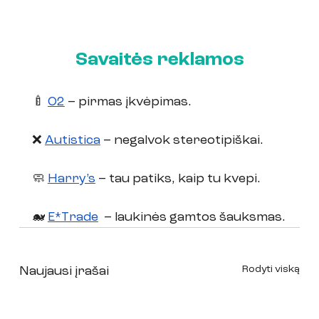
Savaitės reklamos
🍼 
O2
 – pirmas įkvėpimas.
❌ 
Autistica
 – negalvok stereotipiškai.
🧼 
Harry’s
 – tau patiks, kaip tu kvepi.
🐋 
E*Trade
  – laukinės gamtos šauksmas.
Rodyti viską
Naujausi įrašai