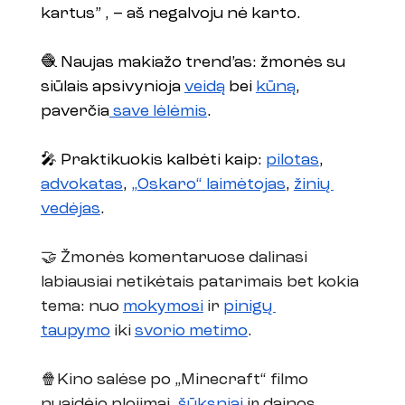
kartus” , – aš negalvoju nė karto. 
🧶 Naujas makiažo trend’as: žmonės su 
siūlais apsivynioja 
veidą
 bei 
kūną
, 
paverčia
 save lėlėmis
.
🎤 Praktikuokis kalbėti kaip: 
pilotas
, 
advokatas
, 
„Oskaro“ laimėtojas
, 
žinių 
vedėjas
.
🤝 Žmonės komentaruose dalinasi 
labiausiai netikėtais patarimais bet kokia 
tema: nuo 
mokymosi
 ir 
pinigų 
taupymo
 iki 
svorio metimo
.
🍿Kino salėse po „Minecraft“ filmo 
nuaidėjo plojimai, 
šūksniai
 ir dainos. 