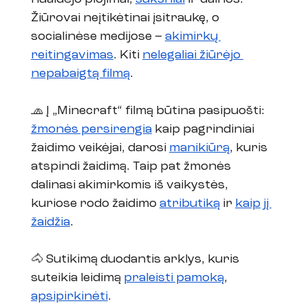
Žiūrovai neįtikėtinai įsitraukę, o 
socialinėse medijose – 
akimirkų 
reitingavimas
. Kiti 
nelegaliai žiūrėjo 
nepabaigtą filmą
.
🧢 Į „Minecraft“ filmą būtina pasipuošti:  
žmonės persirengia
 kaip pagrindiniai 
žaidimo veikėjai, darosi 
manikiūrą
, kuris 
atspindi žaidimą. Taip pat žmonės 
dalinasi akimirkomis iš vaikystės, 
kuriose rodo žaidimo 
atributiką
 ir 
kaip jį 
žaidžia
.
🐴 Sutikimą duodantis arklys, kuris 
suteikia leidimą 
praleisti pamoką
, 
apsipirkinėti
.