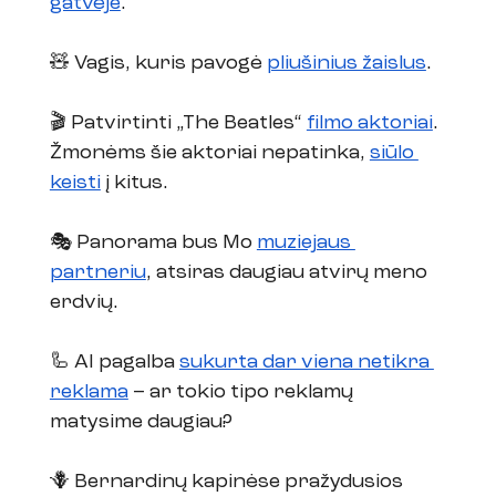
gatvėje
.
🧸 Vagis, kuris pavogė 
pliušinius žaislus
.  
🎬 Patvirtinti „The Beatles“ 
filmo aktoriai
. 
Žmonėms šie aktoriai nepatinka, 
siūlo 
keisti
 į kitus. 
🎭 Panorama bus Mo 
muziejaus 
partneriu
, atsiras daugiau atvirų meno 
erdvių.
🦾 AI pagalba 
sukurta dar viena netikra 
reklama
 – ar tokio tipo reklamų 
matysime daugiau? 
🪻 Bernardinų kapinėse pražydusios 