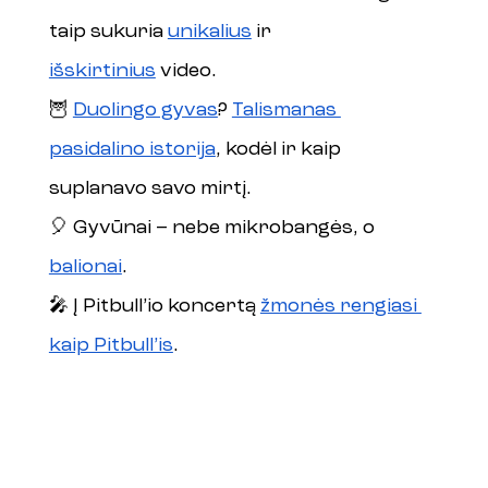
taip sukuria 
unikalius
 ir 
išskirtinius
 video.
🦉 
Duolingo gyvas
? 
Talismanas 
pasidalino istorija
, kodėl ir kaip 
suplanavo savo mirtį.
🎈 Gyvūnai – nebe mikrobangės, o 
balionai
. 
🎤 Į Pitbull’io koncertą 
žmonės rengiasi 
kaip Pitbull’is
.