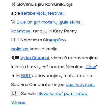
🥣 GoVilnius jau komunikuoja 
apie
 šaltibarščių festivalį
. 
🚀 
Blue Origin moterų įgula skris į 
kosmosą
, tarp jų ir Katy Perry.
👮🏼‍♀️ Neįprasta 
Singapūro 
policijos
 komunikacija.
🐈‍⬛ 
Vyko Oskarai
, vieną iš apdovanojimų 
laimėjo Latvių režisuotas filmukas „
Flow
”. 
👩🏼 
BRIT
 apdovanojimų metu stebino 
Sabrina Carpenter ir jos 
pasirodymas.
🇱🇹 Seriale „
Severance” paminėtas 
Vilnius
. 