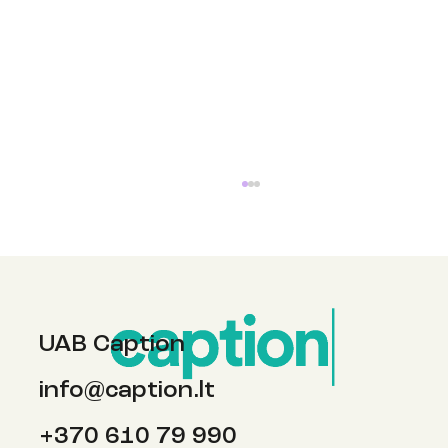
UAB Caption
info@caption.lt
Balandžio pirmosios pokštai, šokantis
+370 610 79 990
paukštis ir koks yra dirvožemio skonis?