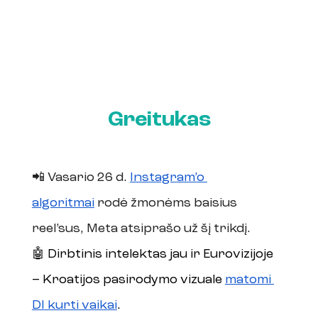
Greitukas
📲 Vasario 26 d. 
Instagram’o 
algoritmai
 rodė žmonėms baisius 
reel’sus, Meta atsiprašo už šį trikdį. 
🤖 Dirbtinis intelektas jau ir Eurovizijoje 
– Kroatijos pasirodymo vizuale 
matomi 
DI kurti vaikai
.