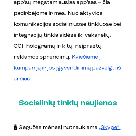
app’sų mėgstamiausias app’sas – čia 
padirbėjome ir mes. Nuo aktyvios 
komunikacijos socialiniuose tinkluose bei 
integracijų tinklalaidėse iki vakarėlių, 
CGI, hologramų ir kitų, neįprastų 
reklamos sprendimų. 
Kviečiame į 
kampaniją ir jos įgyvendinimą pažvelgti iš 
arčiau
.
Socialinių tinklų naujienos
🖥️ Gegužės mėnesį nutraukiama 
„Skype” 