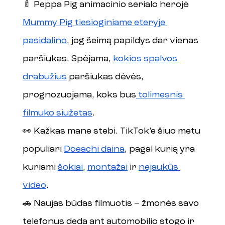
🍼 Peppa Pig animacinio serialo herojė 
Mummy Pig tiesioginiame eteryje 
pasidalino
, jog šeimą papildys dar vienas 
paršiukas. Spėjama, 
kokios spalvos 
drabužius
 paršiukas dėvės, 
prognozuojama, koks bus
 tolimesnis 
filmuko siužetas
.
👀 Kažkas mane stebi. TikTok’e šiuo metu 
populiari 
Doeachi daina
, pagal kurią yra 
kuriami 
šokiai
, 
montažai
 ir 
nejaukūs 
video
.
🚗 Naujas būdas filmuotis – žmonės savo 
telefonus deda ant automobilio stogo ir 