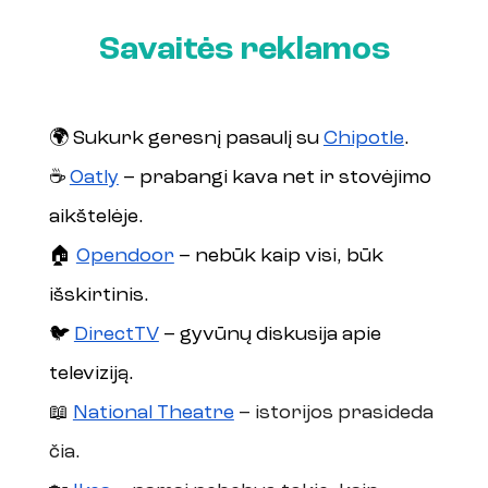
Savaitės reklamos
🌍 Sukurk geresnį pasaulį su 
Chipotle
.
☕️ 
Oatly
 – prabangi kava net ir stovėjimo 
aikštelėje.
🏠 
Opendoor
 – nebūk kaip visi, būk 
išskirtinis. 
🐦 
DirectTV
 – gyvūnų diskusija apie 
televiziją.
📖 
National Theatre
 – istorijos prasideda 
čia. 