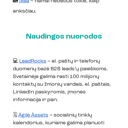
🏡 
Ikea
 – namai nebebus tokie, kaip 
anksčiau.
Naudingos nuorodos
💻 
LeadRocks
 – el. paštų ir telefonų 
duomenų bazė B2B leads’ų paieškoms. 
Svetainėje galima rasti 100 milijonų 
kontaktų su žmonių vardais, el. paštais, 
LinkedIn paskyromis, įmonės 
informacija ir pan.
🗓️ 
Ägile Ässets
 – socialinių tinklų 
kalendorius, kuriame galima planuoti 