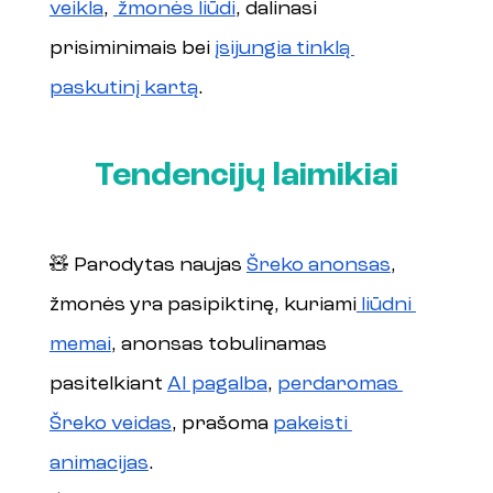
veikla
, 
 žmonės liūdi
, dalinasi 
prisiminimais bei 
įsijungia tinklą 
paskutinį kartą
.
Tendencijų laimikiai
🧸 Parodytas naujas 
Šreko anonsas
, 
žmonės yra pasipiktinę, kuriami
 liūdni 
memai
, anonsas tobulinamas 
pasitelkiant 
AI pagalba
, 
perdaromas 
Šreko veidas
, prašoma 
pakeisti 
animacijas
. 