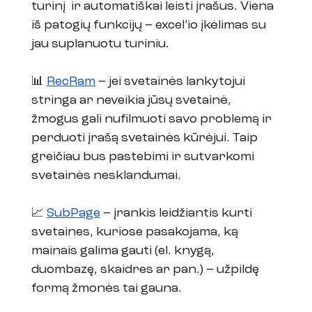
turinį  ir automatiškai leisti įrašus. Viena 
iš patogių funkcijų – excel’io įkėlimas su 
jau suplanuotu turiniu. 
📊 
RecRam
 – jei svetainės lankytojui 
stringa ar neveikia jūsų svetainė, 
žmogus gali nufilmuoti savo problemą ir 
perduoti įrašą svetainės kūrėjui. Taip 
greičiau bus pastebimi ir sutvarkomi 
svetainės nesklandumai. 
📈 
SubPage
 – įrankis leidžiantis kurti 
svetaines, kuriose pasakojama, ką 
mainais galima gauti (el. knygą, 
duombazę, skaidres ar pan.) – užpildę 
formą žmonės tai gauna. 