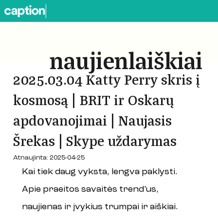
naujienlaiškiai
2025.03.04 Katty Perry skris į
kosmosą | BRIT ir Oskarų
apdovanojimai | Naujasis
Šrekas | Skype uždarymas
Atnaujinta:
2025-04-25
Kai tiek daug vyksta, lengva paklysti. 
Apie praeitos savaitės trend’us, 
naujienas ir įvykius trumpai ir aiškiai.