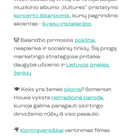
muzikinio albumo „Vultures“ pristatymo 
koncerto iškarpomis
, kurių pagrindinis 
akcentas - 
šviesų instaliacijos
.
🤡 Balandžio pirmosios 
pokštai
, 
neaplenkė ir socialinių tinklų. Šią progą 
marketingo strategijose pritaikė 
daugybė užsienio ir 
Lietuvos
prekės 
ženklų
.
🍽️ Koks yra žemės 
skonis
? Somerset 
House vyksta 
netradicinė paroda
, 
kurioje galima paragauti skirtingo 
dirvožemio rūšių iš viso pasaulio.
🎥 
Kontraversiškai
 vertinimas filmas 