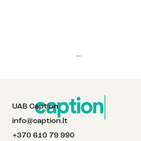
UAB Caption
info@caption.lt
Vasaros laikas, fotosesijos kapinėse ir
+370 610 79 990
naujasis Haris Poteris