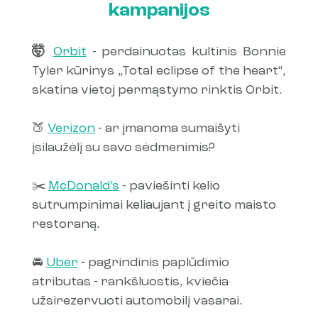
kampanijos
🤯 
Orbit
 - perdainuotas kultinis Bonnie 
Tyler kūrinys „Total eclipse of the heart“, 
skatina vietoj permąstymo rinktis Orbit.
🍑 
Verizon
 - ar įmanoma sumaišyti 
įsilaužėlį su savo sėdmenimis?
✂️ 
McDonald’s
 - paviešinti kelio 
sutrumpinimai keliaujant į greito maisto 
restoraną.
🚘 
Uber
 - pagrindinis paplūdimio 
atributas - rankšluostis, kviečia 
užsirezervuoti automobilį vasarai.