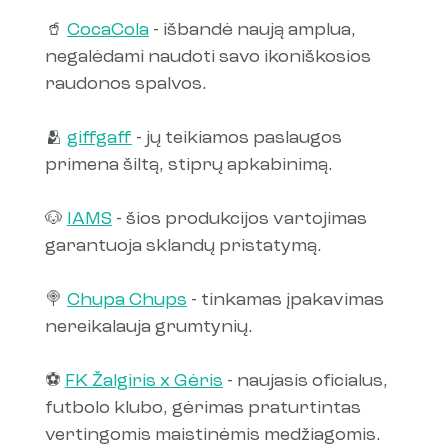
🥤 
CocaCola
 - išbandė naują amplua, 
negalėdami naudoti savo ikoniškosios 
raudonos spalvos.
🫂 
giffgaff
 - jų teikiamos paslaugos 
primena šiltą, stiprų apkabinimą.
🐶 
IAMS
 - šios produkcijos vartojimas 
garantuoja sklandų pristatymą.
🍭 
Chupa Chups
 - tinkamas įpakavimas 
nereikalauja grumtynių.
⚽️ 
FK Žalgiris x Gėris
 - naujasis oficialus, 
futbolo klubo, gėrimas praturtintas 
vertingomis maistinėmis medžiagomis.