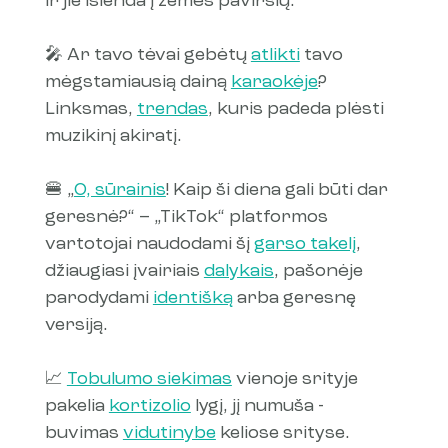
ir jie išlenda į žemės paviršių.
🎤 Ar tavo tėvai gebėtų 
atlikti
 tavo 
mėgstamiausią dainą 
karaokėje
? 
Linksmas, 
trendas
, kuris padeda plėsti 
muzikinį akiratį.
🍔 „
O, sūrainis
! Kaip ši diena gali būti dar 
geresnė?“ – „TikTok“ platformos 
vartotojai naudodami šį 
garso takelį
, 
džiaugiasi įvairiais 
dalykais
, pašonėje 
parodydami 
identišką
 arba geresnę 
versiją.
📈 
Tobulumo siekimas
 vienoje srityje 
pakelia 
kortizolio
 lygį, jį numuša - 
buvimas 
vidutinybe
 keliose srityse.