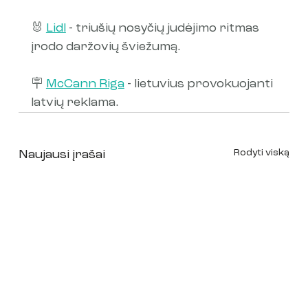
🐰 
Lidl
 - triušių nosyčių judėjimo ritmas 
įrodo daržovių šviežumą.
🪧 
McCann Riga
 - lietuvius provokuojanti 
latvių reklama.
Rodyti viską
Naujausi įrašai