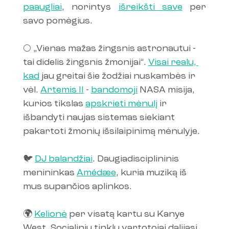
paaugliai
, norintys 
išreikšti save
 per 
savo pomėgius.
🌕 „Vienas mažas žingsnis astronautui - 
tai didelis žingsnis žmonijai“. 
Visai realu, 
kad
 jau greitai šie žodžiai nuskambės ir 
vėl. 
Artemis II
 - 
bandomoji
 NASA misija, 
kurios tikslas 
apskrieti mėnulį
 ir 
išbandyti naujas sistemas siekiant 
pakartoti žmonių išsilaipinimą mėnulyje.
🐦 
DJ balandžiai
. Daugiadisciplininis 
menininkas 
Amédæe
, kuria muziką iš 
mus supančios aplinkos.
🌍 
Kelionė
 per visatą kartu su Kanye 
West. Socialinių tinklų vartotojai dalijasi 