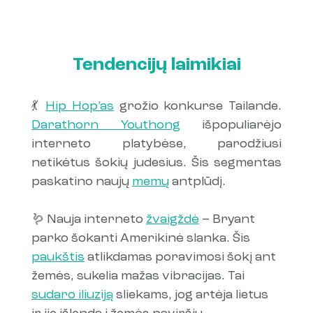
Tendencijų laimikiai
💃 
Hip Hop’as
 grožio konkurse Tailande. 
Darathorn Youthong
 išpopuliarėjo 
interneto platybėse, parodžiusi 
netikėtus šokių judesius. Šis segmentas 
paskatino naujų 
memų
 antplūdį.
🪱 Nauja interneto 
žvaigždė
 – Bryant 
parko šokanti Amerikinė slanka. Šis 
paukštis
 atlikdamas poravimosi šokį ant 
žemės, sukelia mažas vibracijas. Tai 
sudaro iliuziją
 sliekams, jog artėja lietus 