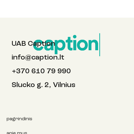
UAB Caption
info@caption.lt
Balandžio pirmosios pokštai, šokantis
+370 610 79 990
paukštis ir koks yra dirvožemio skonis?
Slucko g. 2, Vilnius
pagrindinis
apie mus