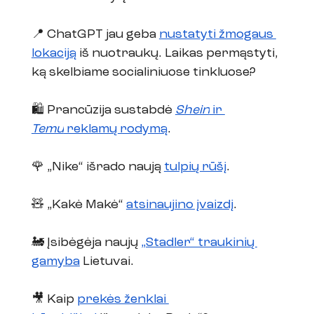
📍 ChatGPT jau geba 
nustatyti žmogaus 
lokaciją
 iš nuotraukų. Laikas permąstyti, 
ką skelbiame socialiniuose tinkluose?
🛍️ Prancūzija sustabdė 
Shein
 ir 
Temu
 reklamų rodymą
.
🌹 „Nike“ išrado naują 
tulpių rūšį
. 
🧸 „Kakė Makė“ 
atsinaujino įvaizdį
.
🚂 Įsibėgėja naujų 
„Stadler“ traukinių 
gamyba
 Lietuvai. 
🎥 Kaip 
prekės ženklai 