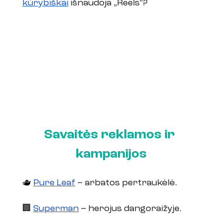
kūrybiškai
 išnaudoja „Reels“?
Savaitės reklamos ir 
kampanijos
🫖 
Pure Leaf
 – arbatos pertraukėlė.
🏢 
Superman
 – herojus dangoraižyje.