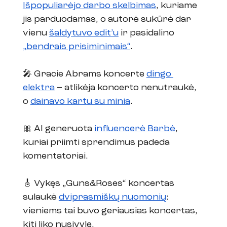
Išpopuliarėjo darbo skelbimas
, kuriame 
jis parduodamas, o autorė sukūrė dar 
vienu 
šaldytuvo edit’u
 ir pasidalino 
„bendrais prisiminimais“
.
🎤 Gracie Abrams koncerte 
dingo 
elektra
 – atlikėja koncerto nenutraukė, 
o 
dainavo kartu su minia
.  
🎀 AI generuota 
influencerė Barbė
, 
kuriai priimti sprendimus padeda 
komentatoriai. 
🎸 Vykęs „Guns&Roses“ koncertas 
sulaukė 
dviprasmiškų nuomonių
: 
vieniems tai buvo geriausias koncertas, 
kiti liko nusivylę. 