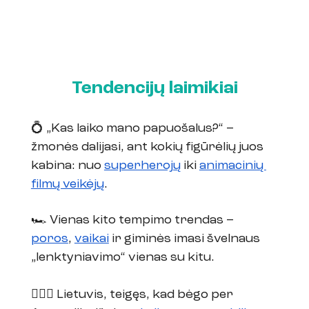
Tendencijų laimikiai
💍 „Kas laiko mano papuošalus?“ – 
žmonės dalijasi, ant kokių figūrėlių juos 
kabina: nuo 
superherojų
 iki 
animacinių 
filmų veikėjų
.
🏎️ Vienas kito tempimo trendas – 
poros
, 
vaikai
 ir giminės imasi švelnaus 
„lenktyniavimo“ vienas su kitu.
🏃🏼‍♀️ Lietuvis, teigęs, kad bėgo per 