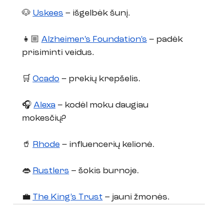
🐶 
Uskees
 – išgelbėk šunį.
👧🏼 
Alzheimer’s Foundation’s
 – padėk 
prisiminti veidus. 
🛒 
Ocado
 – prekių krepšelis. 
🎧 
Alexa
 – kodėl moku daugiau 
mokesčių? 
🥤 
Rhode
 – influencerių kelionė.
👄 
Rustlers
 – šokis burnoje. 
💼 
The King’s Trust
 – jauni žmonės.