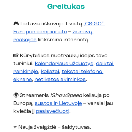
Greitukas
🎮 Lietuviai iškovojo 1 vietą 
„CS:GO“ 
Europos čempionate
 – 
žiūrovų 
reakcijos
 linksmina internetą.  
📸 Kūrybiškos nuotraukų idėjos tavo 
turiniui: 
kalendoriaus užduotys
, 
daiktai 
rankinėje
, 
koliažai
, 
tekstai telefono 
ekrane
, 
netikėtos akimirkos
.
🌍 Streameris 
IShowSpeed
 keliauja po 
Europą, 
sustos ir Lietuvoje
 – verslai jau 
kviečia jį 
pasisvečiuoti
.
⭐️ Nauja žvaigždė – šaldytuvas. 