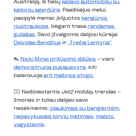
Australiją, iš tiesų 
keliavo automobiliu su 
kelionių agentūra
. Paaiškėjus melui, 
pasipylė memai: įklijuotos 
kengūros 
nuotraukose
, bėgant trasa 
randamas 
guliašas
. Savo įžvalgomis dalijosi kūrėjai 
Deividas Bendžius
 ir 
„Trečia Lentyna“
. 
👠 
Nicki Minaj pritūpimo iššūkis
 – vieni 
demonstruoja pusiausvyrą
, kiti 
balansuoja 
ant mašinos stogo.
🏊🏼 Neišblėstantis 
Jet2 Holiday
 trendas – 
žmonės ir toliau dalijasi savo 
nesėkmėmis: 
plaukimais su banglentėm
, 
nepavykusiais kirvių metimais
, 
maisto 
vagystėmis
.