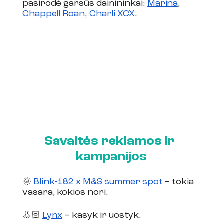
pasirodė garsūs dainininkai: 
Marina
, 
Chappell Roan
, 
Charli XCX
. 
Savaitės reklamos ir 
kampanijos
🌞 
Blink-182 x M&S summer spot
 – tokia 
vasara, kokios nori.
👃🏻 
Lynx
 – kasyk ir uostyk.