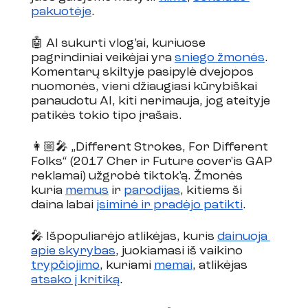
pakuotėje
. 
🤖 AI sukurti vlog’ai, kuriuose 
pagrindiniai veikėjai yra 
sniego žmonės
. 
Komentarų skiltyje pasipylė dvejopos 
nuomonės, vieni džiaugiasi kūrybiškai 
panaudotu AI, kiti nerimauja, jog ateityje 
patikės tokio tipo įrašais. 
👩🏼‍🎤 „Different Strokes, For Different 
Folks“ (2017 Cher ir Future cover'is GAP 
reklamai) užgrobė tiktok'ą. Žmonės 
kuria 
memus
 ir 
parodijas
, kitiems ši 
daina labai 
įsiminė ir pradėjo patikti
. 
🎤 Išpopuliarėjo atlikėjas, kuris 
dainuoja 
apie skyrybas
, juokiamasi iš vaikino 
trypčiojimo
, kuriami 
memai
, atlikėjas 
atsako į kritiką
.   