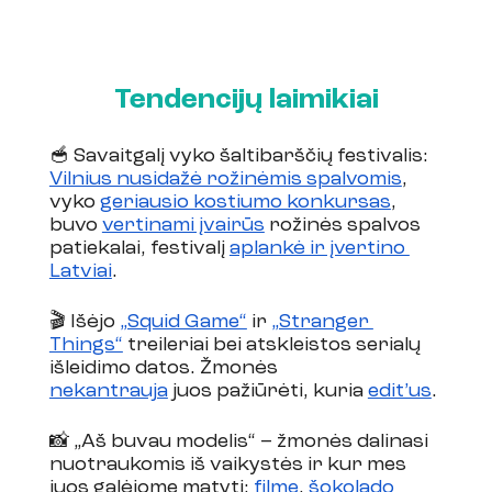
Tendencijų laimikiai
🥣 Savaitgalį vyko šaltibarščių festivalis: 
Vilnius nusidažė rožinėmis spalvomis
, 
vyko 
geriausio kostiumo konkursas
, 
buvo 
vertinami įvairūs
 rožinės spalvos 
patiekalai, festivalį 
aplankė ir įvertino 
Latviai
. 
🎬 Išėjo 
„Squid Game“
 ir 
„Stranger 
Things“
 treileriai bei atskleistos serialų 
išleidimo datos. Žmonės 
nekantrauja
 juos pažiūrėti, kuria 
edit’us
. 
📸 „Aš buvau modelis“ – žmonės dalinasi 
nuotraukomis iš vaikystės ir kur mes 
juos galėjome matyti: 
filme
, 
šokolado 