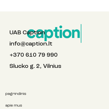
UAB Caption
info@caption.lt
Balandžio pirmosios pokštai, šokantis
+370 610 79 990
paukštis ir koks yra dirvožemio skonis?
Slucko g. 2, Vilnius
pagrindinis
apie mus