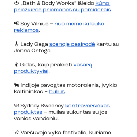
🍅 „Bath & Body Works“ išleido 
kūno 
priežiūros priemones su pomidorais
.
📢 Soy Vilnius – 
nuo meme iki lauko 
reklamos
.
🎸 Lady Gaga 
scenoje pasirodė
 kartu su 
Jenna Ortega. 
☀️ Gidas, kaip praleisti 
vasarą 
produktyviai
. 
🐂 Indijoje pavogtas motoroleris, įvykio 
kaltininkas – 
bulius
.
🧼 Sydney Sweeney 
kontraversiškas 
produktas
 – muilas sukurtas su jos 
vonios vandeniu. 
🎶 Varšuvoje vyko festivalis, kuriame 