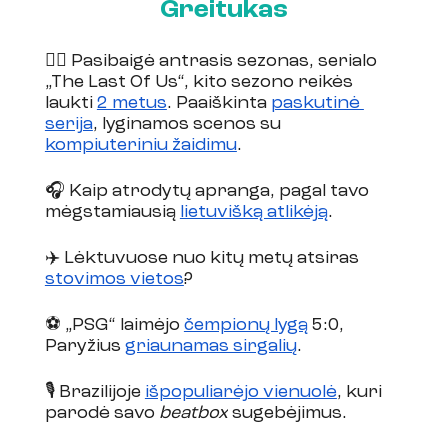
Greitukas
🧟‍♀️ Pasibaigė antrasis sezonas, serialo 
„The Last Of Us“, kito sezono reikės 
laukti 
2 metus
. Paaiškinta 
paskutinė 
serija
, lyginamos scenos su 
kompiuteriniu žaidimu
.  
🎧 Kaip atrodytų apranga, pagal tavo 
mėgstamiausią 
lietuvišką atlikėją
.
✈️ Lėktuvuose nuo kitų metų atsiras 
stovimos vietos
?  
⚽️ „PSG“ laimėjo 
čempionų lygą
 5:0, 
Paryžius 
griaunamas sirgalių
.
🎙️ Brazilijoje 
išpopuliarėjo vienuolė
, kuri 
parodė savo 
beatbox
 sugebėjimus.  