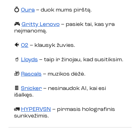
💍 
Oura
 – duok mums pirštą. 
🎮 
Gritty Lenovo
 – pasiek tai, kas yra 
neįmanomą. 
🐠 
O2
 – klausyk žuvies. 
🥤 
Lloyds
 – taip ir žinojau, kad susitiksim. 
🎁 
Rascals
 – muzikos dėžė. 
🍫 
Snicker
 – nesinaudok AI, kai esi 
išalkęs. 
🚛 
HYPERVSN
 – pirmasis holografinis 
sunkvežimis.